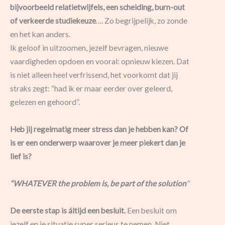
bijvoorbeeld relatietwijfels, een scheiding, burn-out
of verkeerde studiekeuze
…. Zo begrijpelijk, zo zonde
en het kan anders.
Ik geloof in uitzoomen, jezelf bevragen, nieuwe
vaardigheden opdoen en vooral: opnieuw kiezen. Dat
is niet alleen heel verfrissend, het voorkomt dat jij
straks zegt: “had ik er maar eerder over geleerd,
gelezen en gehoord”.
Heb jij regelmatig meer stress dan je hebben kan? Of
is er een onderwerp waarover je meer piekert dan je
lief is?
“WHATEVER the problem is,
be
part of the solution
“
De eerste stap is áltijd
een besluit.
Een besluit om
jezelf en je situatie super serieus te nemen. Niet