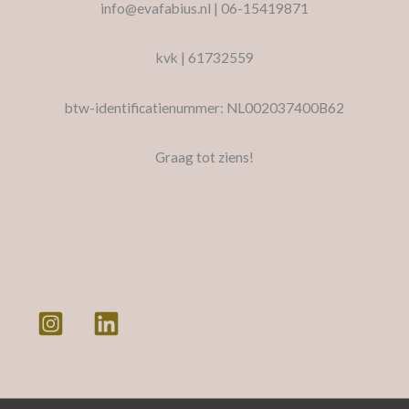
info@evafabius.nl | 06-15419871
kvk | 61732559
btw-identificatienummer: NL002037400B62
Graag tot ziens!