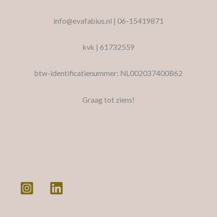
info@evafabius.nl | 06-15419871
kvk | 61732559
btw-identificatienummer: NL002037400B62
Graag tot ziens!